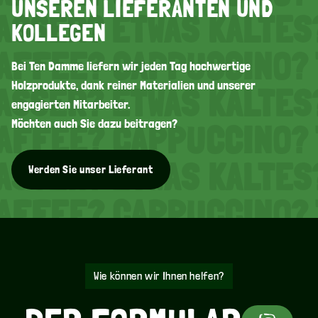
UNSEREN LIEFERANTEN UND
ASSER? ETWAS KALTES
KOLLEGEN
AFFEE? CAPPUCCINO? 
Bei Ten Damme liefern wir jeden Tag hochwertige
Holzprodukte, dank reiner Materialien und unserer
ASSER? ETWAS KALTES
engagierten Mitarbeiter.
Möchten auch Sie dazu beitragen?
AFFEE? CAPPUCCINO? 
ASSER? ETWAS KALTES
Werden Sie unser Lieferant
AFFEE? CAPPUCCINO? 
ASSER? ETWAS KALTES
AFFEE? CAPPUCCINO? 
Wie können wir Ihnen helfen?