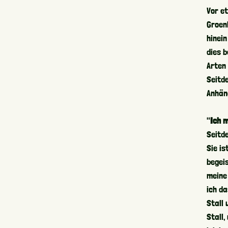
Vor e
Groen
hinei
dies b
Arten
Seitd
Anhän
"
Ich 
Seitde
Sie i
begeis
meine
ich da
Stall 
Stall,