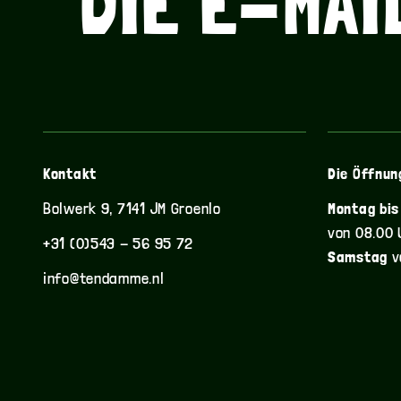
DIE E-MAI
WASSER? ETWA
KAFFEE? CAPP
WASSER? ETWA
Kontakt
Die Öffnun
Bolwerk 9, 7141 JM Groenlo
Montag bis
KAFFEE? CAPP
von 08.00 
+31 (0)543 - 56 95 72
Samstag
v
info@tendamme.nl
WASSER? ETWA