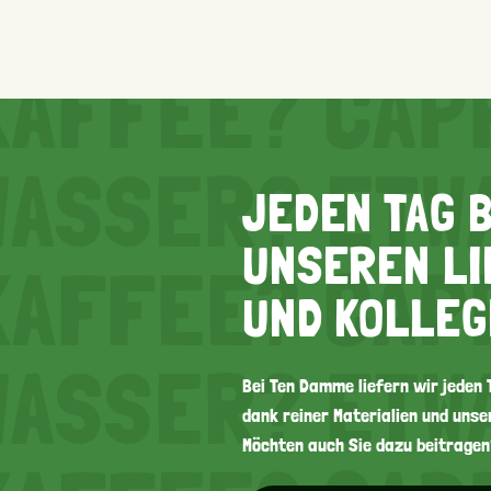
KAFFEE? CAPP
WASSER? ETWA
JEDEN TAG 
UNSEREN L
KAFFEE? CAPP
UND KOLLE
WASSER? ETWA
Bei Ten Damme liefern wir jeden
dank reiner Materialien und unse
Möchten auch Sie dazu beitragen