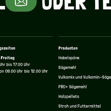
L
ODER
T
S KALTES? E
UCCINO? TEE
S KALTES? E
gszeiten
Producten
 Freitag
Hobelspäne
UCCINO? TEE
Uhr bis 17.00 Uhr
Sägemehl
on 09.00 Uhr bis 12.00 Uhr
Vulkamix und Vulkamin-Säg
S KALTES? E
PRO+ Sägemehl
Holzpellets
Stroh und Futtermittel