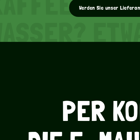
KAFFEE? CAPP
Werden Sie unser Liefera
WASSER? ETWA
KAFFEE? CAPP
WASSER? ETWA
PER
KO
KAFFEE? CAPP