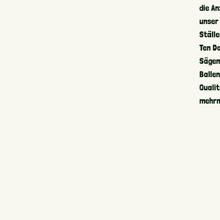
die An
unser
Ställe
Ten D
Sägem
Balle
Quali
mehrm