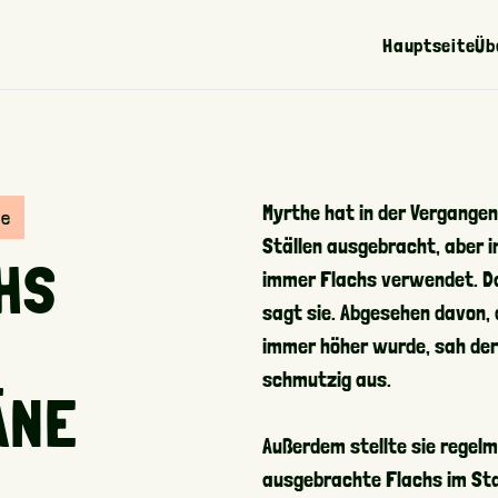
Hauptseite
Üb
Ze
Li
Myrthe hat in der Vergangen
te
Ställen ausgebracht, aber i
HS
immer Flachs verwendet. Da
sagt sie. Abgesehen davon, 
immer höher wurde, sah der 
schmutzig aus.
ÄNE
Außerdem stellte sie regelm
ausgebrachte Flachs im Stal