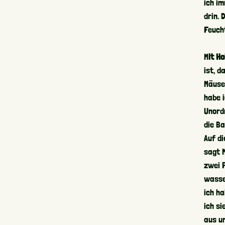
ich i
drin. 
Feucht
M
it H
ist, d
Mäusen
habe 
Unord
die B
Auf di
sagt M
zwei P
wasse
ich h
ich si
aus u