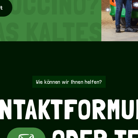
UCCINO? TEE
nt
S KALTES? E
UCCINO? TEE
S KALTES? E
Wie können wir Ihnen helfen?
NTAKTFORMU
UCCINO? TEE