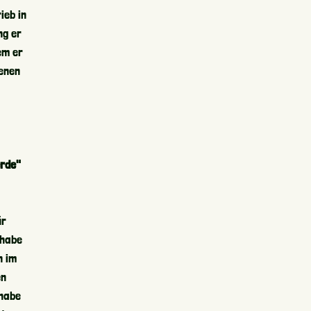
ieb in
ng er
em er
denen
erde"
ür
 habe
n im
en
 habe