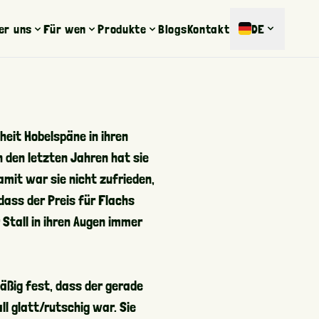
DE
er uns
Für wen
Produkte
Blogs
Kontakt
rtifizierungen
Viehbestand
Hobelspäne
eferant werden
Reitsport
Sägemehl
heit Hobelspäne in ihren
Privatpersonen
Vulkamix und Vulkamin Sägemehl
n den letzten Jahren hat sie
mit war sie nicht zufrieden,
Holzpellets
Pro+ Sägemehl
dass der Preis für Flachs
Biomasse
Holzpellets
Stall in ihren Augen immer
Stroh und Futtermittel
äßig fest, dass der gerade
Strohpellets
l glatt/rutschig war. Sie