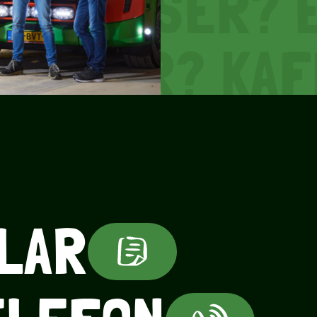
? WASSER? E
IN BIER? KA
? WASSER? E
IN BIER? KA
LAR
? WASSER? E