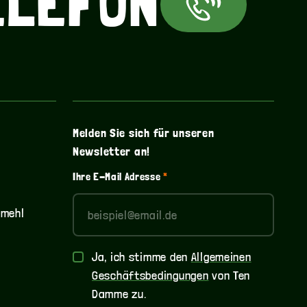
ELEFON
IN BIER? KA
? WASSER? E
IN BIER? KA
Melden Sie sich für unseren
Newsletter an!
? WASSER? E
Ihre E-Mail Adresse
*
emehl
IN BIER? KA
Allgemeine
Ja, ich stimme den
Allgemeinen
Bedingungen
Geschäftsbedingungen
von Ten
und
Damme zu.
Konditionen
*