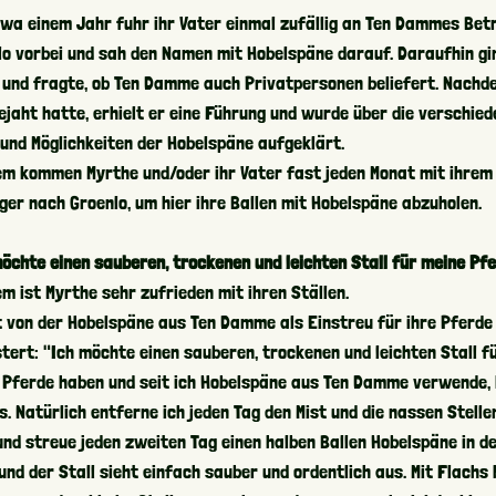
twa einem Jahr fuhr ihr Vater einmal zufällig an Ten Dammes Betr
lo vorbei und sah den Namen mit Hobelspäne darauf. Daraufhin gi
n und fragte, ob Ten Damme auch Privatpersonen beliefert. Nachd
ejaht hatte, erhielt er eine Führung und wurde über die verschie
 und Möglichkeiten der Hobelspäne aufgeklärt.
em kommen Myrthe und/oder ihr Vater fast jeden Monat mit ihrem
ger nach Groenlo, um hier ihre Ballen mit Hobelspäne abzuholen.
möchte einen sauberen, trockenen und leichten Stall für meine Pf
m ist Myrthe sehr zufrieden mit ihren Ställen.
st von der Hobelspäne aus Ten Damme als Einstreu für ihre Pferde
tert: "Ich möchte einen sauberen, trockenen und leichten Stall f
 Pferde haben und seit ich Hobelspäne aus Ten Damme verwende,
s. Natürlich entferne ich jeden Tag den Mist und die nassen Stelle
und streue jeden zweiten Tag einen halben Ballen Hobelspäne in d
 und der Stall sieht einfach sauber und ordentlich aus. Mit Flachs