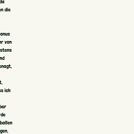
 da
n die
Bonus
hr von
rstens
und
enagt,
t,
ss ich
ber
rde
ballen
gen,