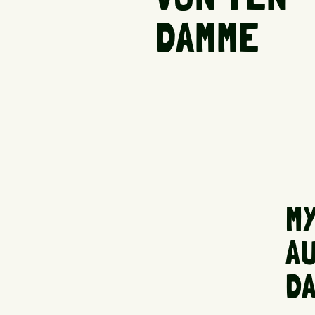
DAMME
M
A
D