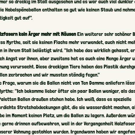
mmer so dreckig im Stall ausgesehen und es war auch viel dunkler
Die Hobelspäneballen enthalten so gut wie keinen Staub und nehme
igkeit gut auf".
olzfasern kein Ärger mehr mit Mäusen
Ein weiterer sehr schöner 
ass Myrthe, seit sie keinen Flachs mehr verwendet, auch nicht me
 in ihrem Stall belästigt wird. "Ich habe das wirklich gehasst, e
ich Angst vor ihnen, aber zweitens hat es auch eine Menge Ärger 
nung verursacht. Diese dreckigen Tiere haben das Plastik durchg
allen zerbrochen und wir mussten ständig fegen."
e Frage, warum sie die Ballen nicht von Ten Damme anliefern läss
yrthe: "Ich bekomme lieber öfter ein paar Ballen weniger, als da
aletten Ballen draußen stehen habe. Ich weiß, dass es spezielle
rdichte Stretchabdeckungen gibt, die sie wasserdicht machen, a
abe im Moment keinen Platz, um die Ballen zu lagern. Außerdem wü
e gerne drinnen aufbewahren, weil in der Vergangenheit Holzfaser
nserer Wohnung gestohlen wurden. Irgendwann haben wir angefan