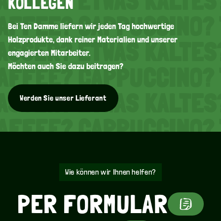
ASSER? ETWAS KALTES
KOLLEGEN
AFFEE? CAPPUCCINO? 
Bei Ten Damme liefern wir jeden Tag hochwertige
Holzprodukte, dank reiner Materialien und unserer
ASSER? ETWAS KALTES
engagierten Mitarbeiter.
Möchten auch Sie dazu beitragen?
AFFEE? CAPPUCCINO? 
ASSER? ETWAS KALTES
Werden Sie unser Lieferant
AFFEE? CAPPUCCINO? 
ASSER? ETWAS KALTES
AFFEE? CAPPUCCINO? 
Wie können wir Ihnen helfen?
PER
FORMULAR
ASSER? ETWAS KALTES