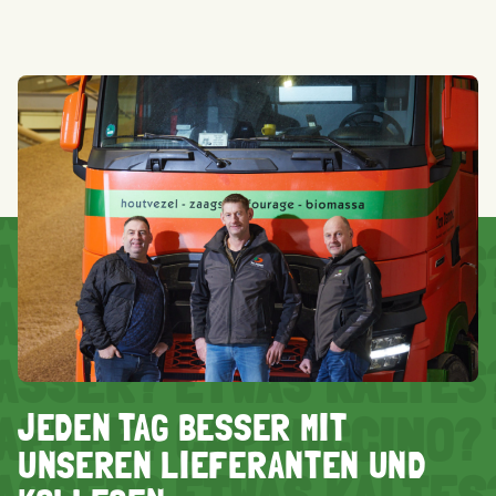
AFFEE? CAPPUCCINO? 
ASSER? ETWAS KALTES
AFFEE? CAPPUCCINO? 
ASSER? ETWAS KALTES
JEDEN TAG BESSER MIT
AFFEE? CAPPUCCINO? 
UNSEREN LIEFERANTEN UND